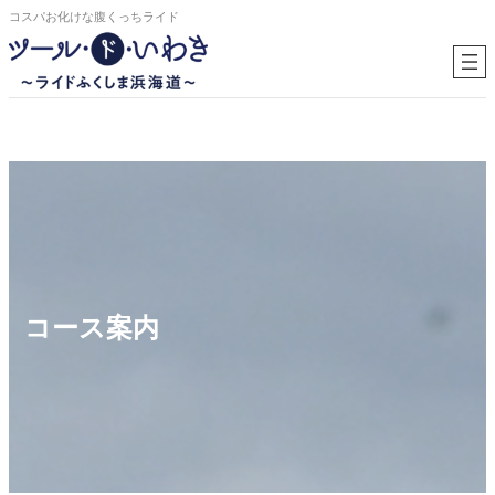
内
コスパお化けな腹くっちライド
容
を
ス
キ
ッ
プ
コース案内